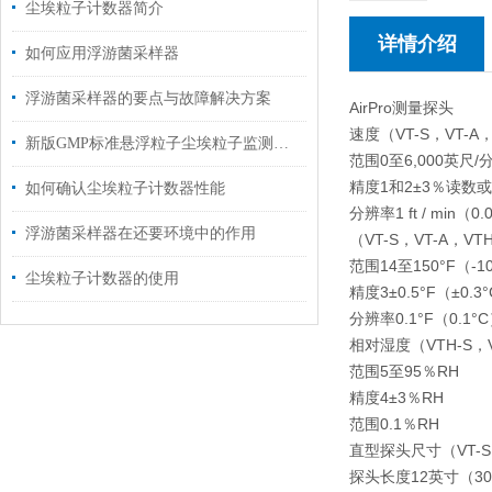
尘埃粒子计数器简介
详情介绍
如何应用浮游菌采样器
浮游菌采样器的要点与故障解决方案
AirPro测量探头
速度（VT-S，VT-A，
新版GMP标准悬浮粒子尘埃粒子监测方法
范围0至6,000英尺/
精度1和2±3％读数或±3 
如何确认尘埃粒子计数器性能
分辨率1 ft / min（0.0
浮游菌采样器在还要环境中的作用
（VT-S，VT-A，VT
范围14至150°F（-1
尘埃粒子计数器的使用
精度3±0.5°F（±0.3
分辨率0.1°F（0.1°
相对湿度（VTH-S，V
范围5至95％RH
精度4±3％RH
范围0.1％RH
直型探头尺寸（VT-S，
探头长度12英寸（3