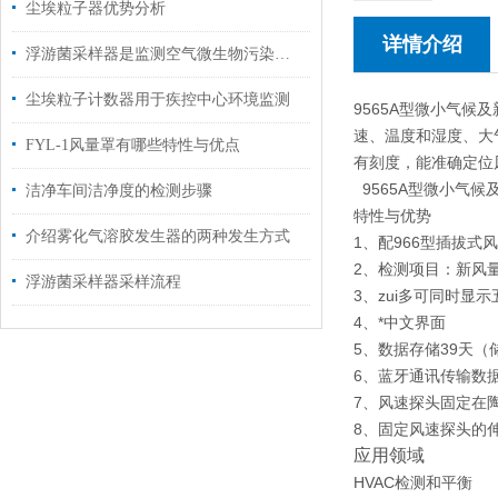
尘埃粒子器优势分析
详情介绍
浮游菌采样器是监测空气微生物污染的有效工具
尘埃粒子计数器用于疾控中心环境监测
9565A型微小气候
速、温度和湿度、大
FYL-1风量罩有哪些特性与优点
有刻度，能准确定位
9565A型微小气
洁净车间洁净度的检测步骤
特性与优势
介绍雾化气溶胶发生器的两种发生方式
1、配966型插拔
2、检测项目：新风
浮游菌采样器采样流程
3、zui多可同时显
4、*中文界面
5、数据存储39天（
6、蓝牙通讯传输数
7、风速探头固定在
8、固定风速探头的
应用领域
HVAC检测和平衡