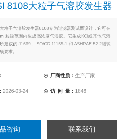
SI 8108大粒子气溶胶发生器
大粒子气溶胶发生器8108专为过滤器测试而设计，它可在
10 µm 粒径范围内生成高浓度气溶胶。它生成KCl或其他气溶
议的 J1669、ISO/CD 11155-1 和 ASHRAE 52.2测试
项要求。
：
厂商性质：
生产厂家
：
2026-03-24
访 问 量：
1846
品咨询
联系我们