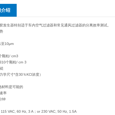
情介绍
胶发生器特别适于车内空气过滤器和常见通风过滤器的分离效率测试。
势
1至10μm
个颗粒/ cm3
10个颗粒/ cm 3
m处
力学尺寸*含30％KCl浓度）
其他材料是可能的
速率
/分钟
al 115 VAC, 60 Hz, 3 A；or 230 VAC, 50 Hz, 1.5A