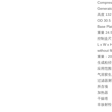
Compress
Generat
高度 132 c
OD 30.5 
Base Plat
重量 24.5 
控制盒尺
L x W x H
without fi
重量：20 k
生成粒径范
应用范围
气溶胶生
过滤器测
所含项
加热器
干燥塔
非放射性