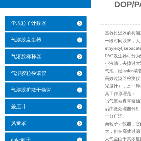
DOP
尘埃粒子计数器
高效过滤器的检漏通
气溶胶发生器
一段时间以来，人工气
ethylexyl)se
PAO发生器可分
气溶胶稀释器
小液滴，去掉过大和
气泡，经laski
气溶胶粒径谱仪
高效过滤器检测仪
光度计），是一种
气溶胶扩散干燥管
其工作原理是：
当气流被真空泵抽
差压计
后由微处理器分析
十分广泛。
风量罩
而粒子计数器，它
大，但在高效过滤
大气尘由于其浓度
duke粒子