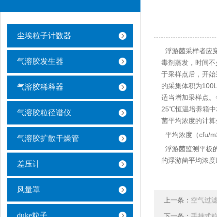
尘埃粒子计数器
浮游菌采样者应穿
气溶胶发生器
毒剂蒸发，时间不
于采样点后，开始
的采集体积为100
气溶胶稀释器
适当增加采样点。
25℃恒温培养箱
气溶胶粒径谱仪
菌平均浓度的计算
平均浓度（cfu/m
气溶胶扩散干燥管
浮游菌监测平板的
的浮游菌平均浓度
差压计
风量罩
上一条：
空气过
duke粒子
下一条：
手持式