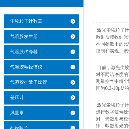
尘埃粒子计数器
激光尘埃粒子计
气溶胶发生器
散射后接收到光
不同参数下的比
控制和实现。该
气溶胶稀释器
气溶胶粒径谱仪
目前，激光尘埃
对不同洁净度的
测量空气中粉尘
气溶胶扩散干燥管
围为0.3-10μ
差压计
激光尘埃粒子计
进行数字信号处
风量罩
射。光散射与粒
律，即散射光的
duke粒子