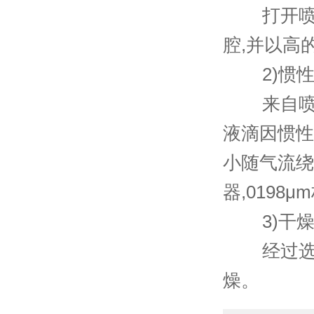
打开喷雾
腔,并以高
2)惯性
来自喷雾
液滴因惯性
小随气流绕
器,0198
3)干燥
经过选择
燥。