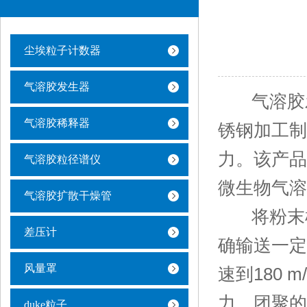
尘埃粒子计数器
气溶胶发生器
气溶胶发
气溶胶稀释器
锈钢加工制
力。该产品
气溶胶粒径谱仪
微生物气溶
气溶胶扩散干燥管
将粉末样
差压计
确输送一定
风量罩
速到180
力，团聚的
duke粒子