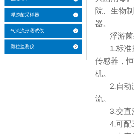
院、生物制
浮游菌采样器
器。
气流流形测试仪
浮游菌采
颗粒监测仪
1.标准
传感器，恒
机。
2.自动
流。
3.交直
4.可配