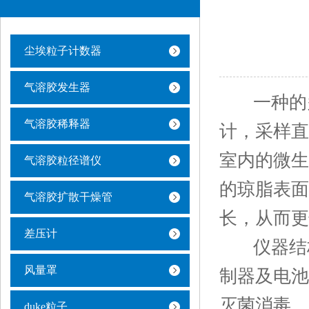
尘埃粒子计数器
气溶胶发生器
一种的多
气溶胶稀释器
计，采样直
室内的微生
气溶胶粒径谱仪
的琼脂表面
气溶胶扩散干燥管
长，从而更
差压计
仪器结构
风量罩
制器及电池
灭菌消毒。
duke粒子