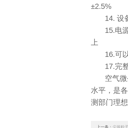
±2.5%
14. 设
15.电源
上
16.可以
17.完整
空气微生
水平，是各
测部门理想
上一条：
尘埃粒