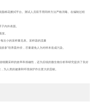
用脱脂棉花擦拭平台。测试人员双手用同样方法严格消毒。在编制过程
罩子内外表面。
蒸发。
L)，每次小的采样量见表。采样器的流量
抓拿"培养皿外径，尽量避免人为对样本造成污染。
细菌采样的效率和准确性，还为后续的微生物分析和研究提供了良好
破，为人类的健康和环境保护作出更大的贡献。