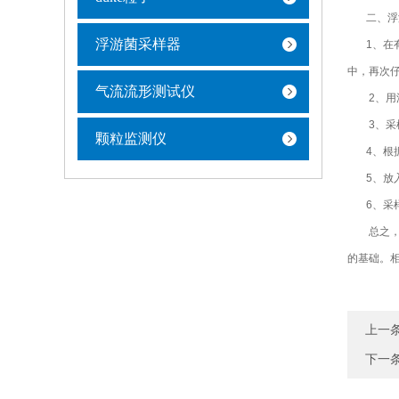
二、浮游
浮游菌采样器
1、在有
中，再次
气流流形测试仪
2、用浸
3、采样
颗粒监测仪
4、根据手
5、放入
6、采样
总之，浮
的基础。
上一
下一