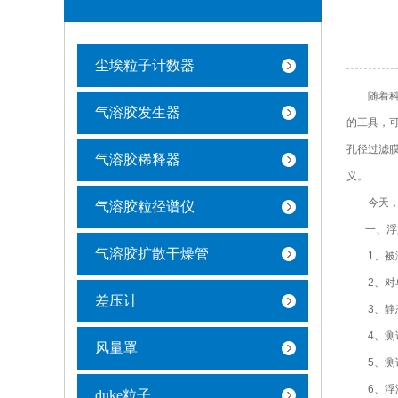
尘埃粒子计数器
随着科学
气溶胶发生器
的工具，
孔径过滤
气溶胶稀释器
义。
今天，我
气溶胶粒径谱仪
一、浮游
气溶胶扩散干燥管
1、被测
2、对单向
差压计
3、静态
4、测试
风量罩
5、测试
6、浮游
duke粒子