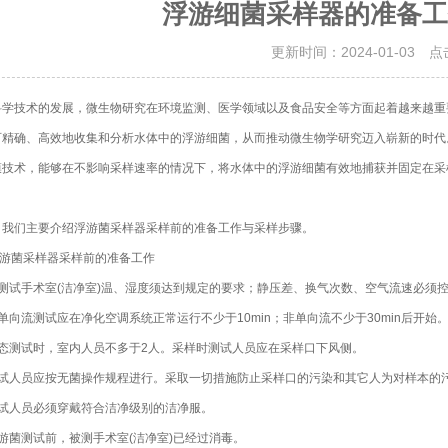
浮游细菌采样器的准备工
更新时间：2024-01-03 
技术的发展，微生物研究在环境监测、医学领域以及食品安全等方面起着越来越重要
可精确、高效地收集和分析水体中的浮游细菌，从而推动微生物学研究迈入崭新的时代
膜技术，能够在不影响采样速率的情况下，将水体中的浮游细菌有效地捕获并固定在采
们主要介绍浮游菌采样器采样前的准备工作与采样步骤。
菌采样器采样前的准备工作
试手术室(洁净室)温、湿度须达到规定的要求；静压差、换气次数、空气流速必须
流测试应在净化空调系统正常运行不少于10min；非单向流不少于30min后开始
测试时，室内人员不多于2人。采样时测试人员应在采样口下风侧。
人员应按无菌操作规程进行。采取一切措施防止采样口的污染和其它人为对样本的
人员必须穿戴符合洁净级别的洁净服。
菌测试前，被测手术室(洁净室)已经过消毒。