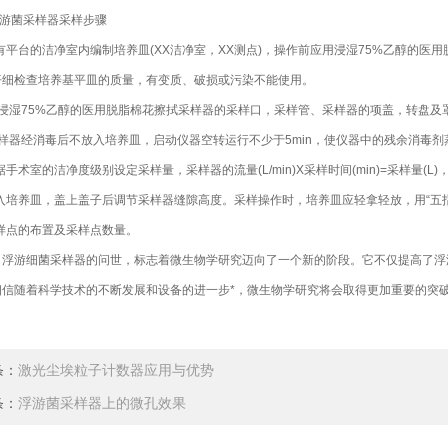
菌采样器采样步骤
平台的洁净室内编制培养皿(XX洁净室，XX测点)，操作前应用浸湿75%乙醇的医
仔细检查培养基平皿的质量，有变质、破损或污染不能使用。
湿75%乙醇的医用脱脂棉花擦拭采样器的采样口，采样管、采样器的项盖，转盘及
器经消毒后不放入培养皿，启动仪器空转运行不少于5min，使仪器中的残余消毒剂
术室的洁净度级别设定采样量，采样器的流量(L/min)X采样时间(min)=采样量(
培养皿，盖上盖子后调节采样器缝隙高度。采样操作时，培养皿应轻拿轻放，用“五指
点的布置及采样点数量。
游细菌采样器的问世，标志着微生物学研究迈向了一个新的阶段。它不仅提高了浮游
相信随着科学技术的不断发展和设备的进一步*，微生物学研究将会取得更加重要的突
条：
激光尘埃粒子计数器应用与优势
条：
浮游菌采样器上的微孔效果