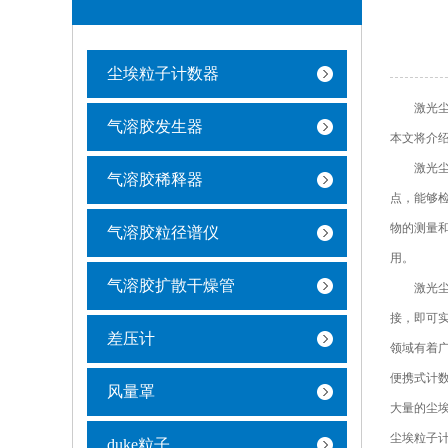
尘埃粒子计数器
激光尘埃
气溶胶发生器
本文将介
激光尘埃
气溶胶稀释器
点，能够
物的测量
气溶胶粒径谱仪
用。
气溶胶扩散干燥管
激光尘埃
接，即可
差压计
领域有着
便携式计
风量罩
大量的尘
尘埃粒子
duke粒子