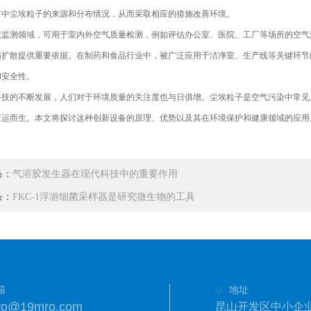
市中尘埃粒子的来源和分布情况，从而采取相应的措施改善环境。
测领域，可用于室内外空气质量检测，例如评估办公室、医院、工厂等场所的空气清
病扩散提供重要依据。在制药和食品行业中，被广泛应用于洁净室、生产线等关键环节
和安全性。
的不断发展，人们对于环境质量的关注度也与日俱增。尘埃粒子是空气污染中常见且
应运而生。本文将探讨这种创新设备的原理、优势以及其在环境保护和健康领域的应用
条：
气溶胶发生器在现代科技中的重要作用
条：
FKC-1浮游细菌采样器是研究微生物的工具
箱
地址
ro@19mro.com
昆山开发区中小企业