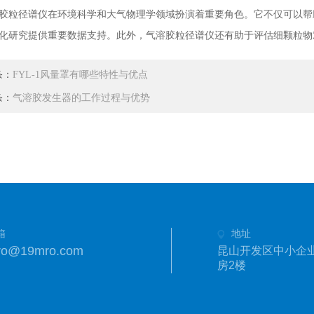
径谱仪在环境科学和大气物理学领域扮演着重要角色。它不仅可以帮
化研究提供重要数据支持。此外，气溶胶粒径谱仪还有助于评估细颗粒物
条：
FYL-1风量罩有哪些特性与优点
条：
气溶胶发生器的工作过程与优势
箱
地址
ro@19mro.com
昆山开发区中小企业
房2楼