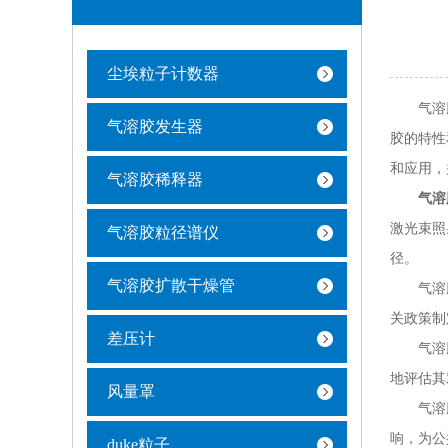
尘埃粒子计数器
气溶胶是
气溶胶发生器
胶的特性
和应用，
气溶胶稀释器
气溶
激光束照
气溶胶粒径谱仪
径。
气溶胶扩散干燥管
气溶胶粒
关政策制
差压计
气溶胶是
地评估其
风量罩
气溶胶中
响，为公
duke粒子