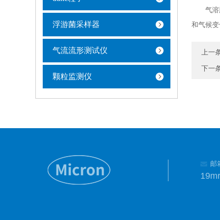
气溶胶粒
浮游菌采样器
和气候变
气流流形测试仪
上一
下一
颗粒监测仪
邮
19m