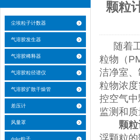
颗粒
尘埃粒子计数器
气溶胶发生器
随着工
气溶胶稀释器
粒物（P
洁净室、
气溶胶粒径谱仪
粒物浓度
气溶胶扩散干燥管
控空气中
差压计
监测和质
颗粒
风量罩
浮颗粒的
duke粒子