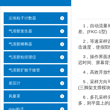
尘埃粒子计数器
1，自动流量补
气溶胶发生器
差。(FKC-1型)
2，等速采样设
气溶胶稀释器
击速度，使假阳
3，操作界面友好
气溶胶粒径谱仪
迟时间、屏幕背
气溶胶扩散干燥管
4，高效开放性
5，采样方向可
差压计
(三脚架支撑模块
风量罩
6，多孔采样头
多，则平皿上的
duke粒子