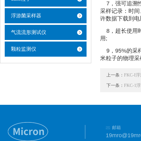
7，强可追溯性
采样记录：时间
浮游菌采样器
许数据下载到电
8，超长使用时
气流流形测试仪
用;
颗粒监测仪
9，95%的采样
米粒子的物理采
上一条：
FKC-
下一条：
FKC-
邮箱
19mro@19mr