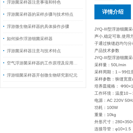
浮游菌采样器注意事项和特色
详情介绍
浮游菌采样器的采样步骤与技术特点
浮游微生物采样器的具体操作步骤
JYQ-III型浮游
声小,稳定可靠,使用
如何操作浮游细菌采样器
子通过狭缝趋均匀分
产品技术参数
浮游菌采样器注意与技术特点
JYQ-III型浮游细菌
空气浮游菌采样器的工作原理及应用研究
采样量：50L/min
采样周期：1～99任
浮游细菌采样器开创微生物研究新纪元
采样参数：狭缝宽度≤50
培养皿规格： Φ90×
工作环境：温度10～
电源：AC 220V 50H
功耗：100W
重量：10kg
外形尺寸：280×350×
连接导管：φ10×1.5