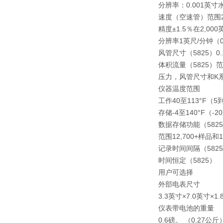
分辨率：0.001英寸
速度（空速管）范围2 2
精度±1.5％在2,000
分辨率1英尺/分钟（0
风管尺寸（5825）0
体积流量（5825）
压力，风管尺寸和K
仪器温度范围
工作40至113°F（5到
存储-4至140°F（-2
数据存储功能（582
范围12,700+样品和
记录时间间隔（5825
时间恒定（5825）
用户可选择
外部电表尺寸
3.3英寸×7.0英寸×1
仪表带电池的重量
0.6磅。 （0.27公斤