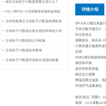
操作尘埃粒子计数器需要注意什么？
详情介绍
FKC-I和FKC-II浮游菌采样器的故障处理方式
洁净室检测之尘埃粒子计数器检测标准
DP-CALC微压风
手持式数字微压计，
尘埃粒子计数器比较全面的简单的介绍
特点和优点
测量差压，静压从-15到
尘埃粒子计数器特点与检漏
计算和显示速度时使
尘埃粒子计数器校准事项
应用
HVAC调试和故障排
尘埃粒子计数器对高效过滤器的检漏
测试和平衡
皮托管的管穿越
静态压力测量
两端压降过滤器，线
环境空气流量测试
静态/差压 范围1: -1
精度：±1％读数±0.