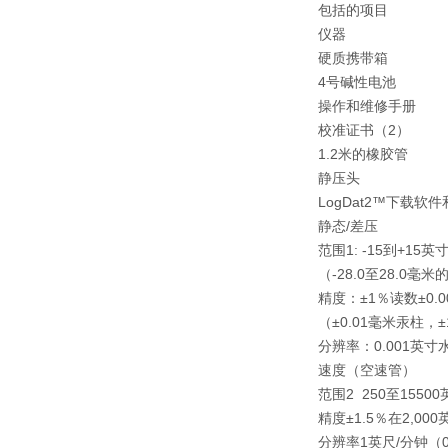
包括的项目
仪器
硬质携带箱
4号碱性电池
操作和维修手册
校准证书（2）
1.2米的橡胶管
静压头
LogDat2™下载软件
静态/差压
范围1: -15到+15英
（-28.0至28.0毫米
精度：±1％读数±0.
（±0.01毫米汞柱，
分辨率：0.001英寸
速度（空速管）
范围2 250至15500
精度±1.5％在2,000
分辨率1英尺/分钟（0