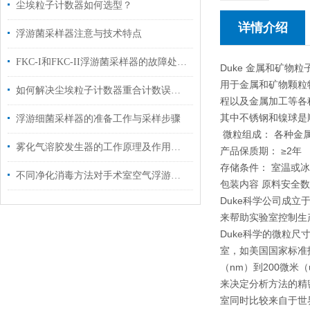
尘埃粒子计数器如何选型？
详情介绍
浮游菌采样器注意与技术特点
FKC-I和FKC-II浮游菌采样器的故障处理方式
Duke 金属和矿物粒
用于金属和矿物颗粒
如何解决尘埃粒子计数器重合计数误差的问题？
程以及金属加工等各
其中不锈钢和镍球是
浮游细菌采样器的准备工作与采样步骤
微粒组成： 各种金
雾化气溶胶发生器的工作原理及作用介绍
产品保质期： ≥2年
存储条件： 室温或
不同净化消毒方法对手术室空气浮游菌和尘埃粒子的净化
包装内容 原料安全数
Duke科学公司成
来帮助实验室控制生
Duke科学的微粒
室，如美国国家标准
（nm）到200微
来决定分析方法的精
室同时比较来自于世