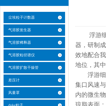
尘埃粒子计数器
气溶胶发生器
浮游细菌
气溶胶稀释器
器，研制成
效地配合我
气溶胶粒径谱仪
地位，其中采
气溶胶扩散干燥管
浮游细菌
差压计
集口风速与
风量罩
内的微生物
琼脂表面；
duke粒子