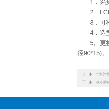
1．采集
2．LC
3．可将
4．造型
5。更换
径90*15)。
上一条：
气溶胶
下一条：
激光尘