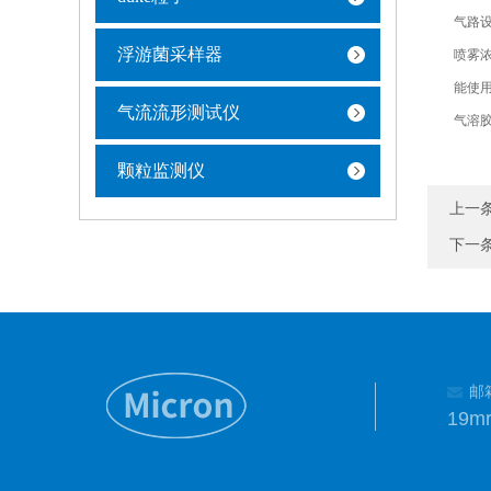
气路设计
浮游菌采样器
喷雾浓度
能使用多
气流流形测试仪
气溶胶介
颗粒监测仪
上一
下一
邮
19m