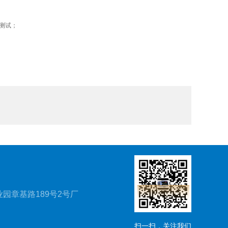
测试；
园章基路189号2号厂
扫一扫，关注我们