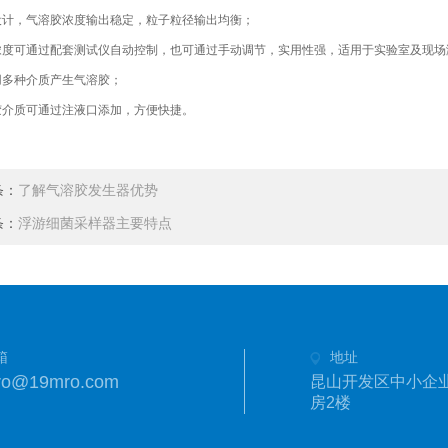
，气溶胶浓度输出稳定，粒子粒径输出均衡；
可通过配套测试仪自动控制，也可通过手动调节，实用性强，适用于实验室及现场
种介质产生气溶胶；
质可通过注液口添加，方便快捷。
条：
了解气溶胶发生器优势
条：
浮游细菌采样器主要特点
箱
地址
ro@19mro.com
昆山开发区中小企业
房2楼