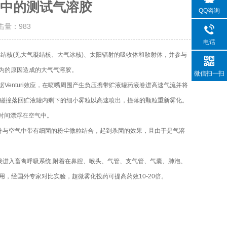
中的测试气溶胶
QQ咨询
点击量：
983
电话
核(见大气凝结核、大气冰核)、太阳辐射的吸收体和散射体，并参与
人为的原因造成的大气气溶胶。
微信扫一扫
enturi效应，在喷嘴周围产生负压携带贮液罐药液卷进高速气流并将
截碰撞落回贮液罐内剩下的细小雾粒以高速喷出，撞落的颗粒重新雾化。
长时间漂浮在空气中。
与空气中带有细菌的粉尘微粒结合，起到杀菌的效果，且由于是气溶
进入畜禽呼吸系统,附着在鼻腔、喉头、气管、支气管、气囊、肺泡、
，经国外专家对比实验，超微雾化投药可提高药效10-20倍。