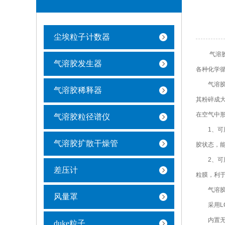
尘埃粒子计数器
气溶胶发
气溶胶发生器
各种化学循
气溶胶发生
气溶胶稀释器
其粉碎成
在空气中形
气溶胶粒径谱仪
1、可用
气溶胶扩散干燥管
胶状态，能
2、可用
差压计
粒膜，利
气溶胶发
风量罩
采用LC
内置无刷
duke粒子