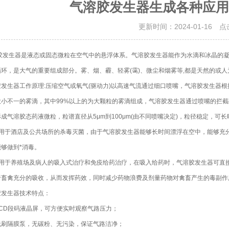
气溶胶发生器生成各种应用
更新时间：2024-01-16 
生器是液态或固态微粒在空气中的悬浮体系。气溶胶发生器能作为水滴和冰晶的凝结
环，是大气的重要组成部分。雾、烟、霾、轻雾(霭)、微尘和烟雾等,都是天然的或
器工作原理:压缩空气或氧气(驱动力)以高速气流通过细口喷嘴，气溶胶发生器根据V
大小不一的雾滴，其中99%以上的为大颗粒的雾滴组成，气溶胶发生器通过喷嘴的拦
成气溶胶态药液微粒，粒谱直径从5μm到100μm(由不同喷嘴决定)，粒径稳定，可
于酒店及公共场所的杀毒灭菌，由于气溶胶发生器能够长时间漂浮在空中，能够充分
够做到*消毒。
于养殖场及病人的吸入式治疗和免疫给药治疗，在吸入给药时，气溶胶发生器可直接
于畜禽充分的吸收，从而发挥药效，同时减少药物浪费及剂量药物对禽畜产生的毒副作用
生器技术特点：
D段码液晶屏，可方便实时观察气路压力；
隔膜泵，无碳粉、无污染，保证气路洁净；