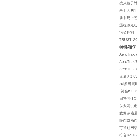
接从粒子
基于其两年
前市场上
远程激光
污染控制
TRUST. S
特性和优
AeroTrak
AeroTrak
AeroTrak
流量为2.83
zui多可
*符合ISO 
因特网(TCP
以太网供
数据存储量为
静态或动态I
可通过网
符合RoHS