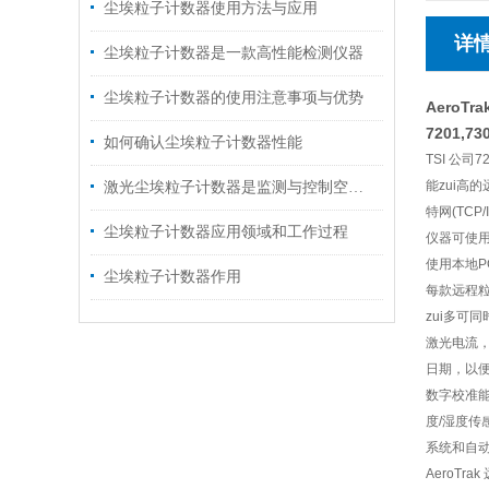
尘埃粒子计数器使用方法与应用
详
尘埃粒子计数器是一款高性能检测仪器
尘埃粒子计数器的使用注意事项与优势
AeroT
7201,73
如何确认尘埃粒子计数器性能
TSI 公司7
能zui高
激光尘埃粒子计数器是监测与控制空气质量的得力助手
特网(TCP
尘埃粒子计数器应用领域和工作过程
仪器可使
使用本地P
尘埃粒子计数器作用
每款远程粒
zui多可
激光电流
日期，以
数字校准
度/湿度
系统和自动
AeroT