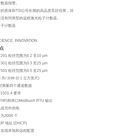
计数器报警。
的质保和TSI公司长期的高品质良好信誉，目
还没有同类型的远程激光粒子计数器。
粒子计数器
CIENCE. INNOVATION.
点
 7201 粒径范围为0.2 至10 μm
 7301 粒径范围为0.3 至25 μm
 7501 粒径范围为0.5 至25 μm
 升/ 分钟 (0.1 立方英尺)
同时测量四个通道数据
21501-4 要求
/IP)和串口Modbus® RTU 输出
电或另外供电
3000 个
P 地址 (DHCP)
络实现本地和远程配置