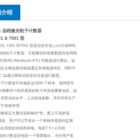
情介绍
rak 远程激光粒子计数器
01 & 7501 型
201, 7301 和7501 型是目前市场上zui方便和性
的远程粒子计数器。它能够实时收集数据并使用因
/IP)和串口Modbus® RTU 对数据进行整合。该
用以太网连接供电或通过本地电源供应。同时可
C 或通过网络浏览器对仪器进行配置。
子计数器可存储多达3000 个样本。每种型号
同时测量四个粒径通道的粒子和其他重要信息，如
，背景光的水平，上次校准参数，序列号和生产
便于保修管理。
能够保证大量仪器校验的*性。配上可选的温
传感器，用户可以节省从一个单独传感器到监测
化系统的布线和供电。每款T S I 公司的
rak 远程计数器还包括一个报警输出，允许用户直