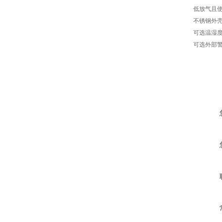
低放气且使
不锈钢外
可选温湿
可选外部