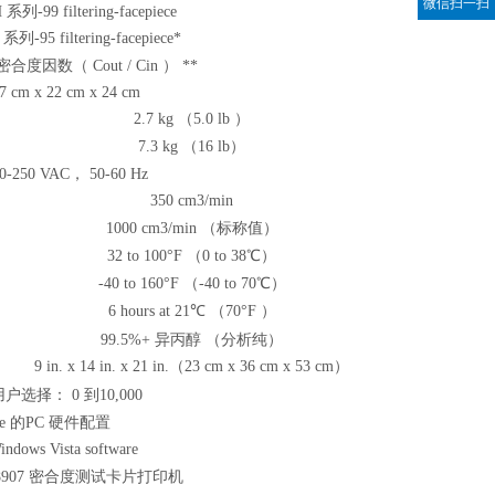
微信扫一扫
H
系列
-99 filtering-facepiece
H
系列
-95 filtering-facepiece*
密合度因数（
Cout / Cin
）
**
7 cm x 22 cm x 24 cm
2.7 kg
（
5.0 lb
）
7.3 kg
（
16 lb
）
0-250 VAC
，
50-60 Hz
350 cm3/min
1000 cm3/min
（标称值）
32 to 100
°
F
（
0 to 38
℃）
-40 to 160
°
F
（
-40 to 70
℃）
6 hours at 21
℃ （
70
°
F
）
99.5%+
异丙醇 （分析纯）
9 in. x 14 in. x 21 in.
（
23 cm x 36 cm x 53 cm
）
用户选择：
0
到
10,000
e
的
PC
硬件配置
ndows Vista software
907
密合度测试卡片打印机