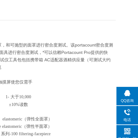
，和可抛型的面罩进行密合度测试。该portacount密合度测
密合度测试，*可以信赖Portacount Pro提供的快
度测试仪工具包包括携带箱 AC适配器酒精供应量（可测试大约
缆
触摸屏使您仅需手
1-
大于
10,000
QQ咨询
±
10%
读数
 elastomeric
（弹性全面罩）
电话
 elastomeric
（弹性半面罩）
H
系列
-100 filtering-facepiece