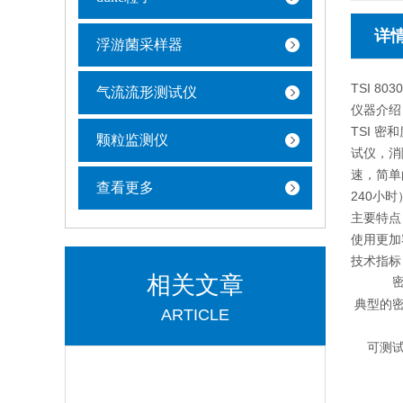
详
浮游菌采样器
TSI 8
气流流形测试仪
仪器介绍
TSI 
颗粒监测仪
试仪，消
速，简单
查看更多
240小
主要特点
使用更加
技术指标
相关文章
典型的
ARTICLE
可测