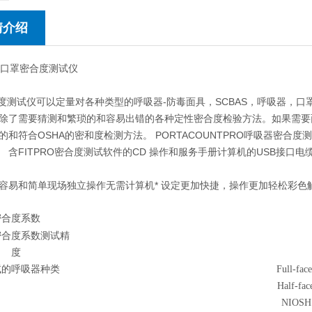
情介绍
030口罩密合度测试仪
密和度测试仪可以定量对各种类型的呼吸器-防毒面具，SCBAS，呼吸器，口罩
除了需要猜测和繁琐的和容易出错的各种定性密合度检验方法。如果需要面具进行
的和符合OSHA的密和度检测方法。 PORTACOUNTPRO呼吸器密合
时） 含FITPRO密合度测试软件的CD 操作和服务手册计算机的USB接口电
容易和简单现场独立操作无需计算机* 设定更加快捷，操作更加轻松彩色
密合度系数
密合度系数测试精
度
试的呼吸器种类
Full-face
Half-face
NIOS