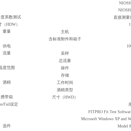
NIOS
NIOS
合度系数测试
直接测量
寸（
HDW
）
1
重量
主机
含标准附件和箱子
供电
10
流量
采样
总流量
温度范围
操作
存储
酒精
工作时间
酒精类型
携带箱
尺寸（
HWD
）
ss/Fail
设定
FITPRO Fit Test Softwar
Microsoft Windows XP and Wi
选件
Model 8