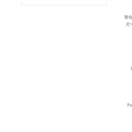
密
尺
Pa