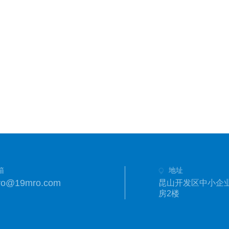
箱
地址
ro@19mro.com
昆山开发区中小企业
房2楼